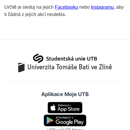
Určitě je sleduj na jejich
Facebook
u
nebo
Instagram
u
, aby
ti žádná z jejich akcí neutekla.
Aplikace Moje UTB
UTB.cz
|
UTB Mapa