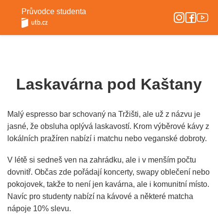
Průvodce studenta
Laskavárna pod Kaštany
Malý espresso bar schovaný na Tržišti, ale už z názvu je
jasné, že obsluha oplývá laskavostí. Krom výběrové kávy z
lokálních pražíren nabízí i matchu nebo veganské dobroty.
V létě si sedneš ven na zahrádku, ale i v menším počtu
dovnitř. Občas zde pořádají koncerty, swapy oblečení nebo
pokojovek, takže to není jen kavárna, ale i komunitní místo.
Navíc pro studenty nabízí na kávové a některé matcha
nápoje 10% slevu.