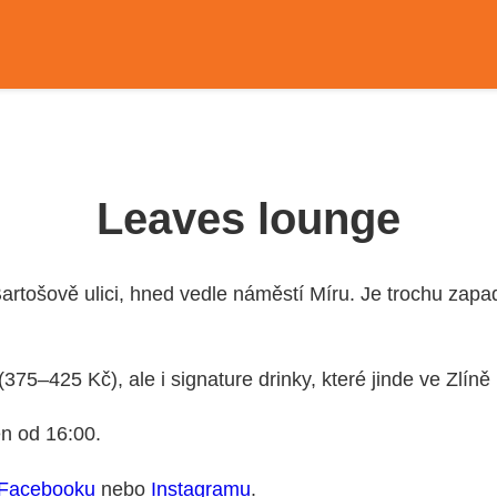
Leaves lounge
rtošově ulici, hned vedle náměstí Míru. Je trochu zapad
(375–425 Kč), ale i signature drinky, které jinde ve Zlín
en od 16:00.
Facebooku
nebo
Instagramu
.