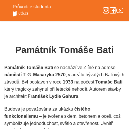
Průvodce studenta
Památník Tomáše Bati
Památník Tomáše Bati
se nachází ve Zlíně na adrese
náměstí T. G. Masaryka 2570
, v areálu bývalých Baťových
závodů. Byl postaven v roce
1933
na počest
Tomáše Bati
,
který tragicky zahynul při letecké nehodě. Autorem stavby
je architekt
František Lydie Gahura
.
Budova je považována za ukázku
čistého
funkcionalismu
– je tvořena sklem, betonem a ocelí, což
symbolizuje jednoduchost, světlo a otevřenost. Uvnitř